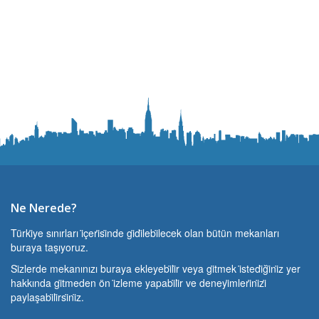
Ne Nerede?
Türki̇ye sınırları i̇çeri̇si̇nde gi̇di̇lebi̇lecek olan bütün mekanları
buraya taşıyoruz.
Si̇zlerde mekanınızı buraya ekleyebi̇li̇r veya gi̇tmek i̇stedi̇ği̇ni̇z yer
hakkında gi̇tmeden ön i̇zleme yapabi̇li̇r ve deneyi̇mleri̇ni̇zi̇
paylaşabi̇li̇rsi̇ni̇z.