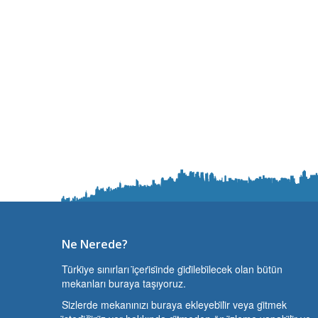
Ne Nerede?
Türki̇ye sınırları i̇çeri̇si̇nde gi̇di̇lebi̇lecek olan bütün
mekanları buraya taşıyoruz.
Si̇zlerde mekanınızı buraya ekleyebi̇li̇r veya gi̇tmek