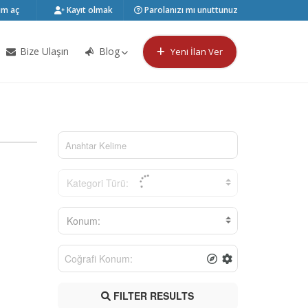
m aç
Kayıt olmak
Parolanızı mı unuttunuz
Bize Ulaşın
Blog
Yeni İlan Ver
Kategori Türü:
Konum:
FILTER RESULTS