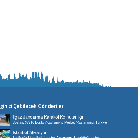
lginizi Çebilecek Gönderiler
Ilgaz Jandarma Karakol Komutanlığı
Bostan, 37210 Bostan/Kastamonu Merkez/Kastamonu, Türkiye
İstanbul Akvaryum
Şenlikköy Mahallesi, İstanbul Akvaryum, Bakırköy/İstanbul,