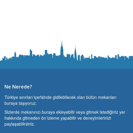
Ne Nerede?
Türki̇ye sınırları i̇çeri̇si̇nde gi̇di̇lebi̇lecek olan bütün mekanları
buraya taşıyoruz.
Si̇zlerde mekanınızı buraya ekleyebi̇li̇r veya gi̇tmek i̇stedi̇ği̇ni̇z yer
hakkında gi̇tmeden ön i̇zleme yapabi̇li̇r ve deneyi̇mleri̇ni̇zi̇
paylaşabi̇li̇rsi̇ni̇z.