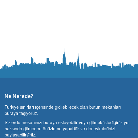
Ne Nerede?
Türki̇ye sınırları i̇çeri̇si̇nde gi̇di̇lebi̇lecek olan bütün mekanları
buraya taşıyoruz.
Si̇zlerde mekanınızı buraya ekleyebi̇li̇r veya gi̇tmek i̇stedi̇ği̇ni̇z yer
hakkında gi̇tmeden ön i̇zleme yapabi̇li̇r ve deneyi̇mleri̇ni̇zi̇
paylaşabi̇li̇rsi̇ni̇z.