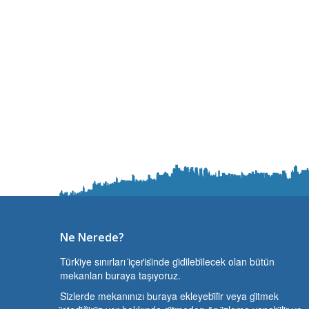
Ne Nerede?
Türki̇ye sınırları i̇çeri̇si̇nde gi̇di̇lebi̇lecek olan bütün
mekanları buraya taşıyoruz.
Si̇zlerde mekanınızı buraya ekleyebi̇li̇r veya gi̇tmek