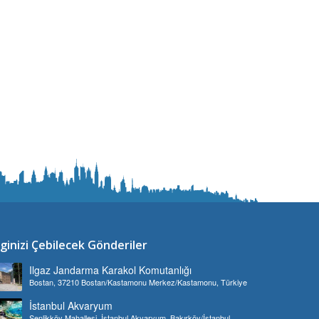
lginizi Çebilecek Gönderiler
Ilgaz Jandarma Karakol Komutanlığı
Bostan, 37210 Bostan/Kastamonu Merkez/Kastamonu, Türkiye
İstanbul Akvaryum
Şenlikköy Mahallesi, İstanbul Akvaryum, Bakırköy/İstanbul,