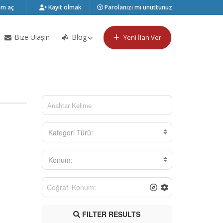
m aç
Kayıt olmak
Parolanızı mı unuttunuz
Bize Ulaşın
Blog
Yeni İlan Ver
Kategori Türü:
Konum:
FILTER RESULTS