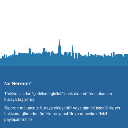
Ne Nerede?
Türki̇ye sınırları i̇çeri̇si̇nde gi̇di̇lebi̇lecek olan bütün mekanları
buraya taşıyoruz.
Si̇zlerde mekanınızı buraya ekleyebi̇li̇r veya gi̇tmek i̇stedi̇ği̇ni̇z yer
hakkında gi̇tmeden ön i̇zleme yapabi̇li̇r ve deneyi̇mleri̇ni̇zi̇
paylaşabi̇li̇rsi̇ni̇z.