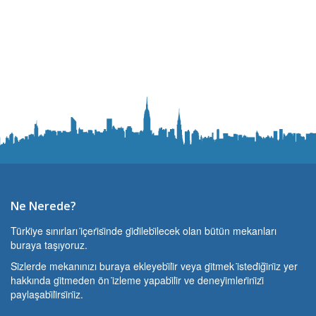
Ne Nerede?
Türki̇ye sınırları i̇çeri̇si̇nde gi̇di̇lebi̇lecek olan bütün mekanları
buraya taşıyoruz.
Si̇zlerde mekanınızı buraya ekleyebi̇li̇r veya gi̇tmek i̇stedi̇ği̇ni̇z yer
hakkında gi̇tmeden ön i̇zleme yapabi̇li̇r ve deneyi̇mleri̇ni̇zi̇
paylaşabi̇li̇rsi̇ni̇z.