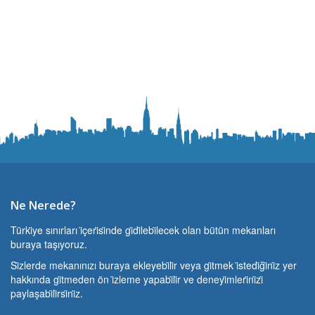
Ne Nerede?
Türki̇ye sınırları i̇çeri̇si̇nde gi̇di̇lebi̇lecek olan bütün mekanları
buraya taşıyoruz.
Si̇zlerde mekanınızı buraya ekleyebi̇li̇r veya gi̇tmek i̇stedi̇ği̇ni̇z yer
hakkında gi̇tmeden ön i̇zleme yapabi̇li̇r ve deneyi̇mleri̇ni̇zi̇
paylaşabi̇li̇rsi̇ni̇z.