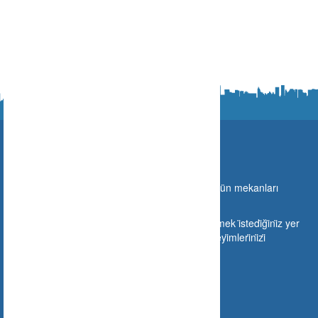
Ne Nerede?
Türki̇ye sınırları i̇çeri̇si̇nde gi̇di̇lebi̇lecek olan bütün mekanları
buraya taşıyoruz.
Si̇zlerde mekanınızı buraya ekleyebi̇li̇r veya gi̇tmek i̇stedi̇ği̇ni̇z yer
hakkında gi̇tmeden ön i̇zleme yapabi̇li̇r ve deneyi̇mleri̇ni̇zi̇
paylaşabi̇li̇rsi̇ni̇z.