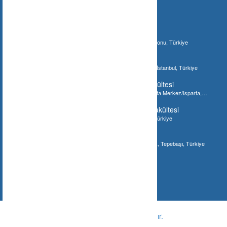
İlginizi Çebilecek Gönderiler
Ilgaz Jandarma Karakol Komutanlığı
Bostan, 37210 Bostan/Kastamonu Merkez/Kastamonu, Türkiye
İstanbul Akvaryum
Şenlikköy Mahallesi, İstanbul Akvaryum, Bakırköy/İstanbul, Türkiye
Süleyman Demirel Üniversitesi Tıp Fakültesi
Süleyman Demirel Üniversitesi Tıp Fakültesi, Isparta Merkez/Isparta,
Türkiye
Gaziantep Üniversitesi Diş Hekimliği Fakültesi
Gaziantep Üniversitesi Diş Fakültesi, Gaziantep, Türkiye
Meşhur Tostçu İsmail
Eskişehir, Hoşnudiye Mahallesi, Bayramyeri Sokak, Tepebaşı, Türkiye
© Copyright -
Ne Nerede ?
-
Tüm hakları saklıdır.