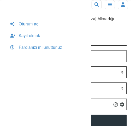
Tag: Okan Üniversitesi Kentsel Tasarım ve Peyzaj Mimarlığı
Oturum aç
Kayıt olmak
Arama
Parolanızı mı unuttunuz
SEARCH