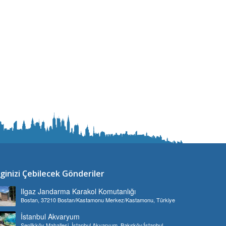
lginizi Çebilecek Gönderiler
Ilgaz Jandarma Karakol Komutanlığı
Bostan, 37210 Bostan/Kastamonu Merkez/Kastamonu, Türkiye
İstanbul Akvaryum
Şenlikköy Mahallesi, İstanbul Akvaryum, Bakırköy/İstanbul,