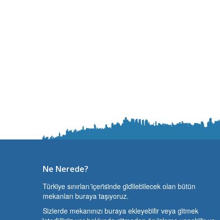
Ne Nerede?
Türki̇ye sınırları i̇çeri̇si̇nde gi̇di̇lebi̇lecek olan bütün
mekanları buraya taşıyoruz.
Si̇zlerde mekanınızı buraya ekleyebi̇li̇r veya gi̇tmek