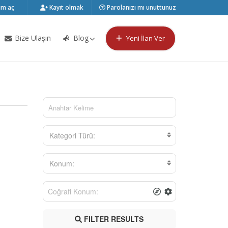
m aç
Kayıt olmak
Parolanızı mı unuttunuz
Bize Ulaşın
Blog
Yeni İlan Ver
Kategori Türü:
Konum:
FILTER RESULTS