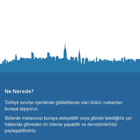
Ne Nerede?
Türki̇ye sınırları i̇çeri̇si̇nde gi̇di̇lebi̇lecek olan bütün mekanları
buraya taşıyoruz.
Si̇zlerde mekanınızı buraya ekleyebi̇li̇r veya gi̇tmek i̇stedi̇ği̇ni̇z yer
hakkında gi̇tmeden ön i̇zleme yapabi̇li̇r ve deneyi̇mleri̇ni̇zi̇
paylaşabi̇li̇rsi̇ni̇z.