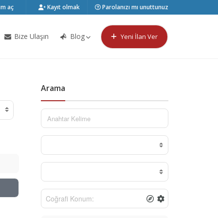
m aç
Kayıt olmak
Parolanızı mı unuttunuz
Bize Ulaşın
Blog
Yeni İlan Ver
Arama