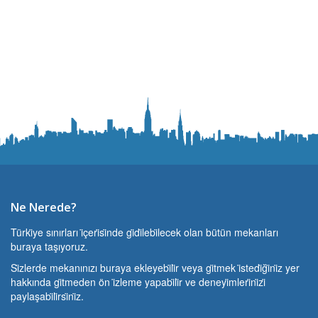
Ne Nerede?
Türki̇ye sınırları i̇çeri̇si̇nde gi̇di̇lebi̇lecek olan bütün mekanları
buraya taşıyoruz.
Si̇zlerde mekanınızı buraya ekleyebi̇li̇r veya gi̇tmek i̇stedi̇ği̇ni̇z yer
hakkında gi̇tmeden ön i̇zleme yapabi̇li̇r ve deneyi̇mleri̇ni̇zi̇
paylaşabi̇li̇rsi̇ni̇z.