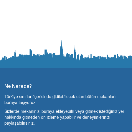
Ne Nerede?
Türki̇ye sınırları i̇çeri̇si̇nde gi̇di̇lebi̇lecek olan bütün mekanları
buraya taşıyoruz.
Si̇zlerde mekanınızı buraya ekleyebi̇li̇r veya gi̇tmek i̇stedi̇ği̇ni̇z yer
hakkında gi̇tmeden ön i̇zleme yapabi̇li̇r ve deneyi̇mleri̇ni̇zi̇
paylaşabi̇li̇rsi̇ni̇z.