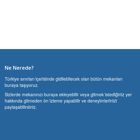
Ne Nerede?
Türki̇ye sınırları i̇çeri̇si̇nde gi̇di̇lebi̇lecek olan bütün mekanları
buraya taşıyoruz.
Si̇zlerde mekanınızı buraya ekleyebi̇li̇r veya gi̇tmek i̇stedi̇ği̇ni̇z yer
hakkında gi̇tmeden ön i̇zleme yapabi̇li̇r ve deneyi̇mleri̇ni̇zi̇
paylaşabi̇li̇rsi̇ni̇z.