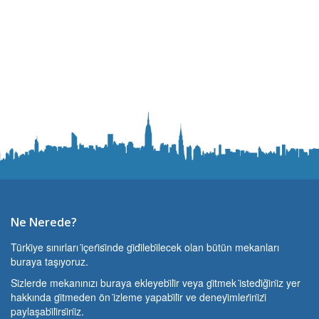
Ne Nerede?
Türki̇ye sınırları i̇çeri̇si̇nde gi̇di̇lebi̇lecek olan bütün mekanları
buraya taşıyoruz.
Si̇zlerde mekanınızı buraya ekleyebi̇li̇r veya gi̇tmek i̇stedi̇ği̇ni̇z yer
hakkında gi̇tmeden ön i̇zleme yapabi̇li̇r ve deneyi̇mleri̇ni̇zi̇
paylaşabi̇li̇rsi̇ni̇z.