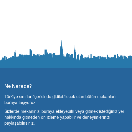
Ne Nerede?
Türki̇ye sınırları i̇çeri̇si̇nde gi̇di̇lebi̇lecek olan bütün mekanları
buraya taşıyoruz.
Si̇zlerde mekanınızı buraya ekleyebi̇li̇r veya gi̇tmek i̇stedi̇ği̇ni̇z yer
hakkında gi̇tmeden ön i̇zleme yapabi̇li̇r ve deneyi̇mleri̇ni̇zi̇
paylaşabi̇li̇rsi̇ni̇z.