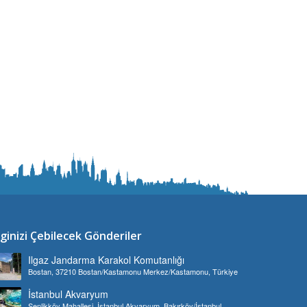
lginizi Çebilecek Gönderiler
Ilgaz Jandarma Karakol Komutanlığı
Bostan, 37210 Bostan/Kastamonu Merkez/Kastamonu, Türkiye
İstanbul Akvaryum
Şenlikköy Mahallesi, İstanbul Akvaryum, Bakırköy/İstanbul,