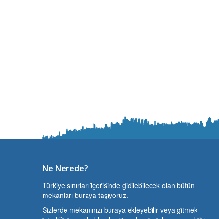
Ne Nerede?
Türki̇ye sınırları i̇çeri̇si̇nde gi̇di̇lebi̇lecek olan bütün
mekanları buraya taşıyoruz.
Si̇zlerde mekanınızı buraya ekleyebi̇li̇r veya gi̇tmek