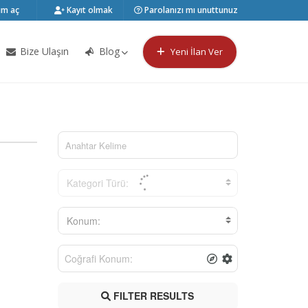
m aç
Kayıt olmak
Parolanızı mı unuttunuz
Bize Ulaşın
Blog
Yeni İlan Ver
Kategori Türü:
Konum:
FILTER RESULTS