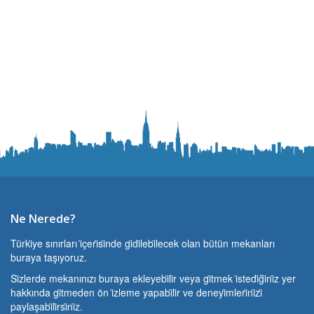
Ne Nerede?
Türki̇ye sınırları i̇çeri̇si̇nde gi̇di̇lebi̇lecek olan bütün mekanları
buraya taşıyoruz.
Si̇zlerde mekanınızı buraya ekleyebi̇li̇r veya gi̇tmek i̇stedi̇ği̇ni̇z yer
hakkında gi̇tmeden ön i̇zleme yapabi̇li̇r ve deneyi̇mleri̇ni̇zi̇
paylaşabi̇li̇rsi̇ni̇z.