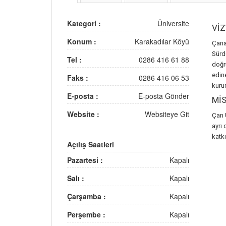
Kategori :
Üniversite
Vİ
Konum :
Karakadılar Köyü
Çana
Sürd
Tel :
0286 416 61 88
doğr
edin
Faks :
0286 416 06 53
kuru
E-posta :
E-posta Gönder
Mİ
Website :
Websiteye Git
Çan 
ayrı
katkı
Açılış Saatleri
Pazartesi :
Kapalı
Salı :
Kapalı
Çarşamba :
Kapalı
Perşembe :
Kapalı