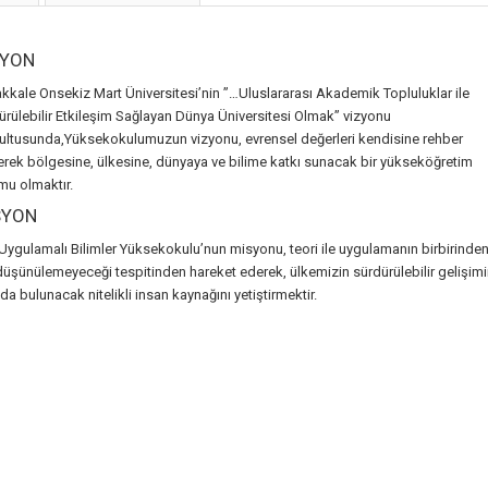
ZYON
kkale Onsekiz Mart Üniversitesi’nin ”…Uluslararası Akademik Topluluklar ile
ürülebilir Etkileşim Sağlayan Dünya Üniversitesi Olmak” vizyonu
ultusunda,Yüksekokulumuzun vizyonu, evrensel değerleri kendisine rehber
erek bölgesine, ülkesine, dünyaya ve bilime katkı sunacak bir yükseköğretim
mu olmaktır.
SYON
Uygulamalı Bilimler Yüksekokulu’nun misyonu, teori ile uygulamanın birbirinde
 düşünülemeyeceği tespitinden hareket ederek, ülkemizin sürdürülebilir gelişim
da bulunacak nitelikli insan kaynağını yetiştirmektir.