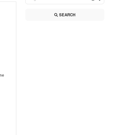
SEARCH
n
ine