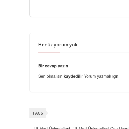
Henüz yorum yok
Bir cevap yazın
Sen olmalısın
kaydedilir
Yorum yazmak için.
TAGS
18 Mart Üniversitesi
18 Mart Üniversitesi Çan Uygul