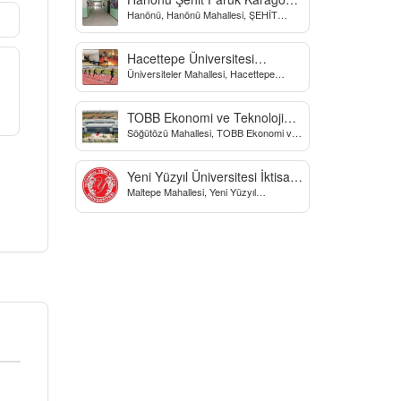
Hanönü, Hanönü Mahallesi, ŞEHİT
Yatılı Bölge Ortaokulu
fARUK KARAGÖZ İLKOKULU, Yücel
Sokak, Kastamonu, Türkiye
Hacettepe Üniversitesi
Üniversiteler Mahallesi, Hacettepe
Biyomekanik Laboratuvarı
Üniversitesi Spor Bilimleri Ve Teknolojisi
Yo, Çankaya/Ankara, Türkiye
TOBB Ekonomi ve Teknoloji
Söğütözü Mahallesi, TOBB Ekonomi ve
Üniversitesi
Teknoloji Üniversitesi, Söğütözü
Caddesi, Ankara, Türkiye
Yeni Yüzyıl Üniversitesi İktisadi
Maltepe Mahallesi, Yeni Yüzyıl
ve İdari Bilimler Fakültesi
Üniversitesi, İstanbul, Türkiye