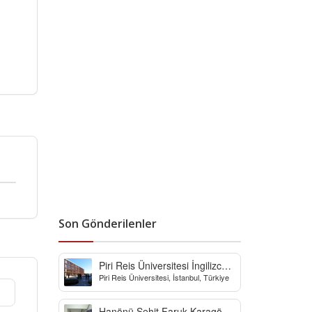
Son Gönderilenler
Piri Reis Üniversitesi İngilizce
Piri Reis Üniversitesi, İstanbul, Türkiye
Hazırlık Bölümü
Hanönü Şehit Faruk Karagöz