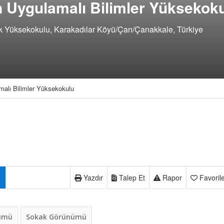
n Uygulamalı Bilimler Yüksekok
k Yüksekokulu, Karakadılar Köyü/Çan/Çanakkale, Türkiye
malı Bilimler Yüksekokulu
Yazdır
Talep Et
Rapor
Favoril
nümü
Sokak Görünümü