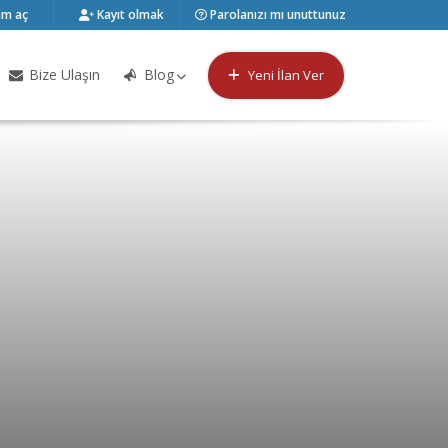
m aç
Kayıt olmak
Parolanızı mı unuttunuz
Bize Ulaşın
Blog
Yeni İlan Ver