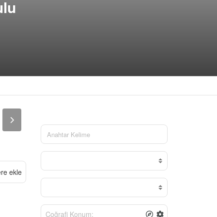
ulu
ere ekle