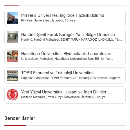
Piri Reis Üniversitesi İngilizce Hazırlık Bölümü
Piri Reis Üniversitesi, İstanbul, Türkiye
Hanönü Şehit Faruk Karagöz Yatılı Bölge Ortaokulu
Hanönü, Hanönü Mahallesi, ŞEHİT fARUK KARAGÖZ İLKOKULU, Yücel
Sokak, Kastamonu, Türkiye
Hacettepe Üniversitesi Biyomekanik Laboratuvarı
Üniversiteler Mahallesi, Hacettepe Üniversitesi Spor Bilimleri Ve
Teknolojisi Yo, Çankaya/Ankara, Türkiye
TOBB Ekonomi ve Teknoloji Üniversitesi
Söğütözü Mahallesi, TOBB Ekonomi ve Teknoloji Üniversitesi, Söğütözü
Caddesi, Ankara, Türkiye
Yeni Yüzyıl Üniversitesi İktisadi ve İdari Bilimler
Maltepe Mahallesi, Yeni Yüzyıl Üniversitesi, İstanbul, Türkiye
Fakültesi
Benzer İlanlar