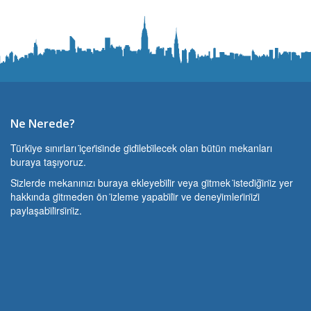
Ne Nerede?
Türki̇ye sınırları i̇çeri̇si̇nde gi̇di̇lebi̇lecek olan bütün mekanları
buraya taşıyoruz.
Si̇zlerde mekanınızı buraya ekleyebi̇li̇r veya gi̇tmek i̇stedi̇ği̇ni̇z yer
hakkında gi̇tmeden ön i̇zleme yapabi̇li̇r ve deneyi̇mleri̇ni̇zi̇
paylaşabi̇li̇rsi̇ni̇z.