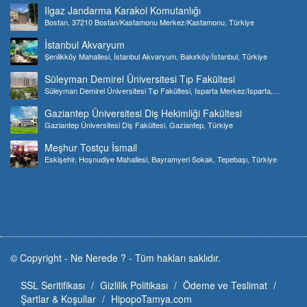
Ilgaz Jandarma Karakol Komutanlığı
Bostan, 37210 Bostan/Kastamonu Merkez/Kastamonu, Türkiye
İstanbul Akvaryum
Şenlikköy Mahallesi, İstanbul Akvaryum, Bakırköy/İstanbul, Türkiye
Süleyman Demirel Üniversitesi Tıp Fakültesi
Süleyman Demirel Üniversitesi Tıp Fakültesi, Isparta Merkez/Isparta,
Türkiye
Gaziantep Üniversitesi Diş Hekimliği Fakültesi
Gaziantep Üniversitesi Diş Fakültesi, Gaziantep, Türkiye
Meşhur Tostçu İsmail
Eskişehir, Hoşnudiye Mahallesi, Bayramyeri Sokak, Tepebaşı, Türkiye
© Copyright -
Ne Nerede ?
-
Tüm hakları saklıdır.
SSL Seritifikası
Gizlilik Politikası
Ödeme ve Teslimat
Şartlar & Koşullar
HipopoTamya.com