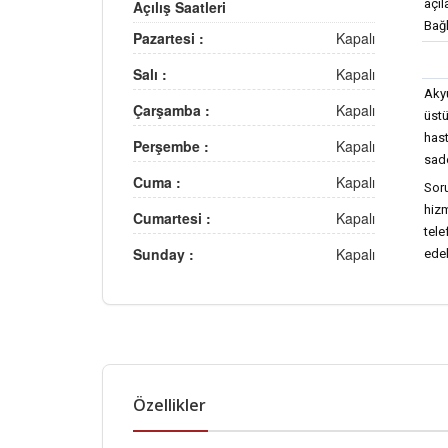
açı
Açılış Saatleri
Bağl
Pazartesi :
Kapalı
Salı :
Kapalı
Akyu
Çarşamba :
Kapalı
üst
hast
Perşembe :
Kapalı
sade
Cuma :
Kapalı
Soru
hizm
Cumartesi :
Kapalı
tel
Sunday :
Kapalı
edeb
Özellikler