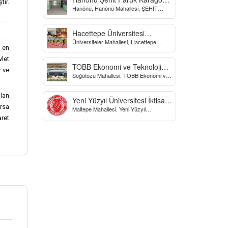
tır.
Hanönü, Hanönü Mahallesi, ŞEHİT
Yatılı Bölge Ortaokulu
fARUK KARAGÖZ İLKOKULU, Yücel
Sokak, Kastamonu, Türkiye
Hacettepe Üniversitesi
Üniversiteler Mahallesi, Hacettepe
Biyomekanik Laboratuvarı
n en
Üniversitesi Spor Bilimleri Ve Teknolojisi
Yo, Çankaya/Ankara, Türkiye
vlet
TOBB Ekonomi ve Teknoloji
r ve
Söğütözü Mahallesi, TOBB Ekonomi ve
Üniversitesi
Teknoloji Üniversitesi, Söğütözü
Caddesi, Ankara, Türkiye
ulan
Yeni Yüzyıl Üniversitesi İktisadi
orsa
Maltepe Mahallesi, Yeni Yüzyıl
ve İdari Bilimler Fakültesi
Üniversitesi, İstanbul, Türkiye
ret