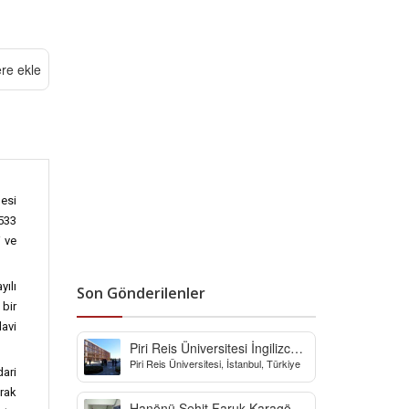
ere ekle
nesi
1533
i ve
yılı
Son Gönderilenler
 bir
davi
Piri Reis Üniversitesi İngilizce
Piri Reis Üniversitesi, İstanbul, Türkiye
Hazırlık Bölümü
dari
arak
Hanönü Şehit Faruk Karagöz