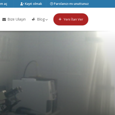
m aç
Kayıt olmak
Parolanızı mı unuttunuz
Bize Ulaşın
Blog
Yeni İlan Ver