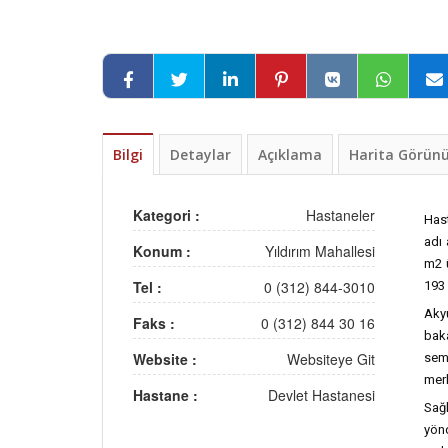
Bilgi
Detaylar
Açıklama
Harita Görü
Kategori :
Hastaneler
Has
adı 
Konum :
Yıldırım Mahallesi
m2 ü
Tel :
0 (312) 844-3010
193 
Akyu
Faks :
0 (312) 844 30 16
bak
Website :
Websiteye Git
sem
merk
Hastane :
Devlet Hastanesi
Sağ
yön