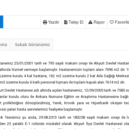
Yazdır
Talep Et
Rapor
Favoril
nümü
Sokak Görünümü
tanemiz 25/01/2001 tarih ve 795 sayılı makam onayı ile Akyurt Devlet Hasta
altında hizmet vermeye başlamıştır. Hastanemizin toplam alanı 7096 m2 dir. 
zerine kurulu 4 kat hastane, 162 m2 üzerine kurulu 2 kat Aile Sağlığı Merkez
m2 üzerine kurulu 6 katlı personel lojmanı ile toplam kapalı alan 7614 m2 dir.
rt Devlet Hastanesi adı altında açılan hastanemiz, 12/09/2005 tarih ve 7585 sa
anlar kurulu oluru ile Ankara Numune Eğitim ve Araştırma Hastanesine bağlı
t polikliniğine dönüştürülmüş, Yanık, Kronik yara ve Hiperbarik oksijen te
ezi yatan hasta servislerimiz faaliyete başlamıştır.
lık Tesisimiz şu anda, 29.08.2013 tarih ve 183258 sayılı makam onayı ile İ
den 25 yataklı E-1 rolünde müstakil olarak Akyurt İlçe Devlet Hastanesi ol