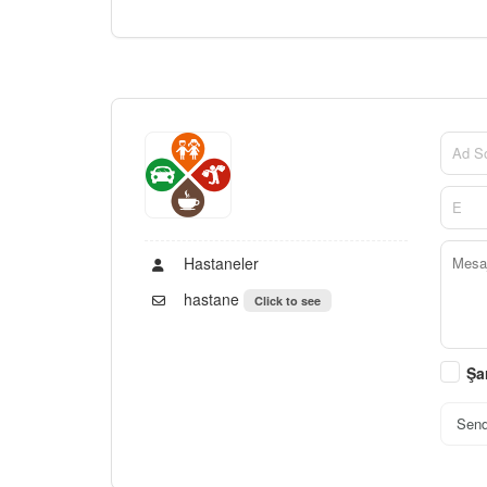
Hastaneler
hastane
Click to see
Şa
Sen