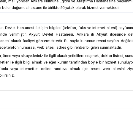
larak, mali yönden Ankara Numune Eğitim ve Araştırma Hastanesine bağlanmış
ı bulunduğumuz hastane ile birlikte 50 yatak olarak hizmet vermektedir.
rt Devlet Hastanesi iletişim bilgileri (telefon, faks ve internet sitesi) sayfanı
ünde verilmiştir. Akyurt Devlet Hastanesi, Ankara ili Akyurt ilçesinde de
anesi olarak faaliyet göstermektedir. Bu sayfa kurumun resmi sayfası değildi
ce telefon numarası, web sitesi, adres gibi rehber bilgileri sunmaktadır.
, öneri veya şikayetleriniz ile ilgili olarak yetkililere erişmek, doktor listesi, sun
etler ile ilgili bilgi almak ve eğer kurum tarafından böyle bir hizmet sunuluy
efonla veya internetten online randevu almak için resmi web sitesini ziya
ilirsiniz.