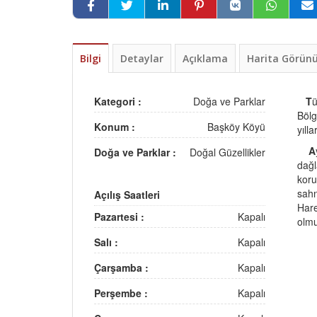
Bilgi
Detaylar
Açıklama
Harita Görü
Kategori :
Doğa ve Parklar
T
ü
Bölg
Konum :
Başköy Köyü
yıll
A
Doğa ve Parklar :
Doğal Güzellikler
dağl
koru
sahn
Açılış Saatleri
Hare
Pazartesi :
Kapalı
olmu
Salı :
Kapalı
Çarşamba :
Kapalı
Perşembe :
Kapalı