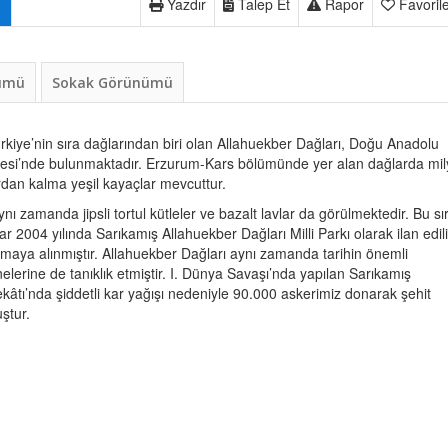
Yazdır
Talep Et
Rapor
Favoril
nümü
Sokak Görünümü
rkiye’nin sıra dağlarından biri olan Allahuekber Dağları, Doğu Anadolu
esi’nde bulunmaktadır. Erzurum-Kars bölümünde yer alan dağlarda mi
ardan kalma yeşil kayaçlar mevcuttur.
ynı zamanda jipsli tortul kütleler ve bazalt lavlar da görülmektedir. Bu sı
ar 2004 yılında Sarıkamış Allahuekber Dağları Milli Parkı olarak ilan edil
maya alınmıştır. Allahuekber Dağları aynı zamanda tarihin önemli
elerine de tanıklık etmiştir. I. Dünya Savaşı’nda yapılan Sarıkamış
kâtı’nda şiddetli kar yağışı nedeniyle 90.000 askerimiz donarak şehit
ştur.