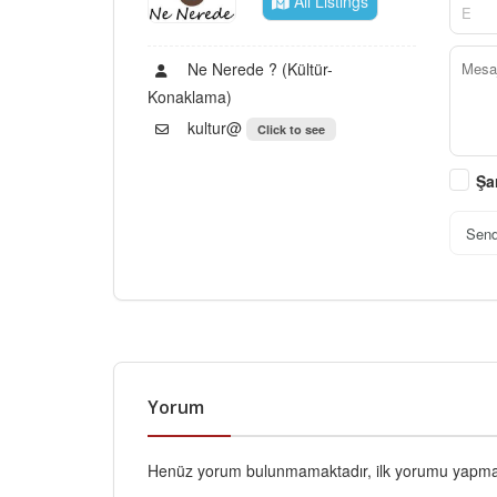
All Listings
Ne Nerede ? (Kültür-
Konaklama)
kultur@
Click to see
Şa
Sen
Yorum
Henüz yorum bulunmamaktadır, ilk yorumu yapmak