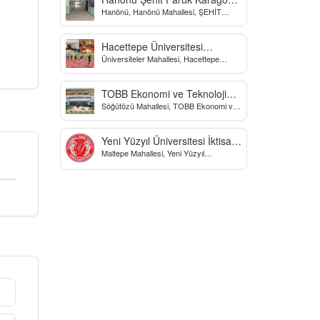
Hanönü, Hanönü Mahallesi, ŞEHİT
Yatılı Bölge Ortaokulu
fARUK KARAGÖZ İLKOKULU, Yücel
Sokak, Kastamonu, Türkiye
Hacettepe Üniversitesi
Üniversiteler Mahallesi, Hacettepe
Biyomekanik Laboratuvarı
Üniversitesi Spor Bilimleri Ve Teknolojisi
Yo, Çankaya/Ankara, Türkiye
TOBB Ekonomi ve Teknoloji
Söğütözü Mahallesi, TOBB Ekonomi ve
Üniversitesi
Teknoloji Üniversitesi, Söğütözü
Caddesi, Ankara, Türkiye
Yeni Yüzyıl Üniversitesi İktisadi
Maltepe Mahallesi, Yeni Yüzyıl
ve İdari Bilimler Fakültesi
Üniversitesi, İstanbul, Türkiye