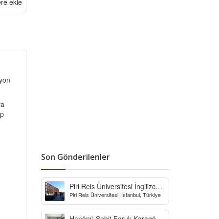
ere ekle
lyon
ra
ip
Son Gönderilenler
Piri Reis Üniversitesi İngilizce
Piri Reis Üniversitesi, İstanbul, Türkiye
Hazırlık Bölümü
Hanönü Şehit Faruk Karagöz