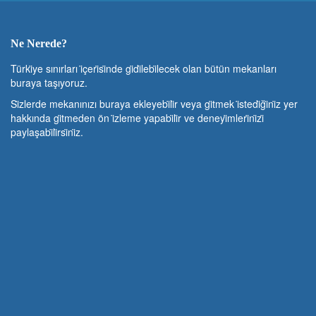
Ne Nerede?
Türki̇ye sınırları i̇çeri̇si̇nde gi̇di̇lebi̇lecek olan bütün mekanları
buraya taşıyoruz.
Si̇zlerde mekanınızı buraya ekleyebi̇li̇r veya gi̇tmek i̇stedi̇ği̇ni̇z yer
hakkında gi̇tmeden ön i̇zleme yapabi̇li̇r ve deneyi̇mleri̇ni̇zi̇
paylaşabi̇li̇rsi̇ni̇z.