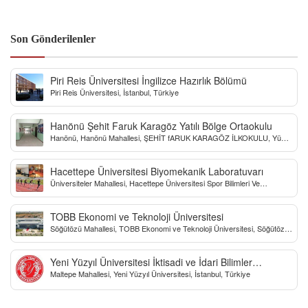
Son Gönderilenler
Piri Reis Üniversitesi İngilizce Hazırlık Bölümü
Piri Reis Üniversitesi, İstanbul, Türkiye
Hanönü Şehit Faruk Karagöz Yatılı Bölge Ortaokulu
Hanönü, Hanönü Mahallesi, ŞEHİT fARUK KARAGÖZ İLKOKULU, Yücel
Sokak, Kastamonu, Türkiye
Hacettepe Üniversitesi Biyomekanik Laboratuvarı
Üniversiteler Mahallesi, Hacettepe Üniversitesi Spor Bilimleri Ve
Teknolojisi Yo, Çankaya/Ankara, Türkiye
TOBB Ekonomi ve Teknoloji Üniversitesi
Söğütözü Mahallesi, TOBB Ekonomi ve Teknoloji Üniversitesi, Söğütözü
Caddesi, Ankara, Türkiye
Yeni Yüzyıl Üniversitesi İktisadi ve İdari Bilimler
Maltepe Mahallesi, Yeni Yüzyıl Üniversitesi, İstanbul, Türkiye
Fakültesi