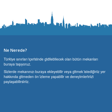
Ne Nerede?
Türki̇ye sınırları i̇çeri̇si̇nde gi̇di̇lebi̇lecek olan bütün mekanları
buraya taşıyoruz.
Si̇zlerde mekanınızı buraya ekleyebi̇li̇r veya gi̇tmek i̇stedi̇ği̇ni̇z yer
hakkında gi̇tmeden ön i̇zleme yapabi̇li̇r ve deneyi̇mleri̇ni̇zi̇
paylaşabi̇li̇rsi̇ni̇z.