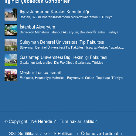
İlginizi Çebilecek Gönderiler
Ilgaz Jandarma Karakol Komutanlığı
Bostan, 37210 Bostan/Kastamonu Merkez/Kastamonu, Türkiye
İstanbul Akvaryum
Şenlikköy Mahallesi, İstanbul Akvaryum, Bakırköy/İstanbul, Türkiye
Süleyman Demirel Üniversitesi Tıp Fakültesi
Süleyman Demirel Üniversitesi Tıp Fakültesi, Isparta Merkez/Isparta,
Türkiye
Gaziantep Üniversitesi Diş Hekimliği Fakültesi
Gaziantep Üniversitesi Diş Fakültesi, Gaziantep, Türkiye
Meşhur Tostçu İsmail
Eskişehir, Hoşnudiye Mahallesi, Bayramyeri Sokak, Tepebaşı, Türkiye
© Copyright -
Ne Nerede ?
-
Tüm hakları saklıdır.
SSL Seritifikası
Gizlilik Politikası
Ödeme ve Teslimat