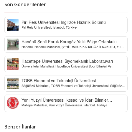
Son Gönderilenler
Piri Reis Üniversitesi İngilizce Hazırlık Bölümü
Piri Reis Üniversitesi, İstanbul, Türkiye
Hanönü Şehit Faruk Karagöz Yatılı Bölge Ortaokulu
Hanönü, Hanönü Mahallesi, ŞEHİT fARUK KARAGÖZ İLKOKULU, Yücel
Sokak, Kastamonu, Türkiye
Hacettepe Üniversitesi Biyomekanik Laboratuvarı
Üniversiteler Mahallesi, Hacettepe Üniversitesi Spor Bilimleri Ve
Teknolojisi Yo, Çankaya/Ankara, Türkiye
TOBB Ekonomi ve Teknoloji Üniversitesi
Söğütözü Mahallesi, TOBB Ekonomi ve Teknoloji Üniversitesi, Söğütözü
Caddesi, Ankara, Türkiye
Yeni Yüzyıl Üniversitesi İktisadi ve İdari Bilimler
Maltepe Mahallesi, Yeni Yüzyıl Üniversitesi, İstanbul, Türkiye
Fakültesi
Benzer İlanlar