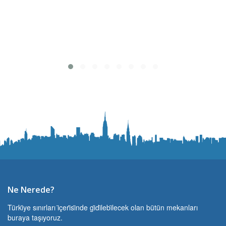
Ne Nerede?
Türki̇ye sınırları i̇çeri̇si̇nde gi̇di̇lebi̇lecek olan bütün mekanları
buraya taşıyoruz.