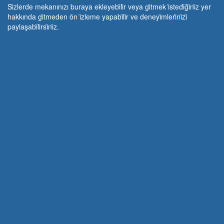
Si̇zlerde mekanınızı buraya ekleyebi̇li̇r veya gi̇tmek i̇stedi̇ği̇ni̇z yer
hakkında gi̇tmeden ön i̇zleme yapabi̇li̇r ve deneyi̇mleri̇ni̇zi̇
paylaşabi̇li̇rsi̇ni̇z.