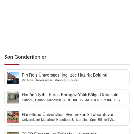
Son Gönderilenler
Piri Reis Üniversitesi İngilizce Hazırlık Bölümü
Piri Reis Üniversitesi, İstanbul, Türkiye
Hanönü Şehit Faruk Karagöz Yatılı Bölge Ortaokulu
Hanönü, Hanönü Mahallesi, ŞEHİT fARUK KARAGÖZ İLKOKULU, Yücel
Sokak, Kastamonu, Türkiye
Hacettepe Üniversitesi Biyomekanik Laboratuvarı
Üniversiteler Mahallesi, Hacettepe Üniversitesi Spor Bilimleri Ve
Teknolojisi Yo, Çankaya/Ankara, Türkiye
TOBB Ekonomi ve Teknoloji Üniversitesi