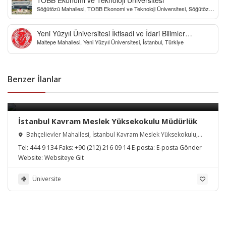
Söğütözü Mahallesi, TOBB Ekonomi ve Teknoloji Üniversitesi, Söğütözü
Caddesi, Ankara, Türkiye
Yeni Yüzyıl Üniversitesi İktisadi ve İdari Bilimler
Maltepe Mahallesi, Yeni Yüzyıl Üniversitesi, İstanbul, Türkiye
Fakültesi
Benzer İlanlar
İstanbul Kavram Meslek Yüksekokulu Müdürlük
Bahçelievler Mahallesi, İstanbul Kavram Meslek Yüksekokulu,
Bosna Bulvarı, Üsküdar/İstanbul, Türkiye
Tel:
444 9 134
Faks:
+90 (212) 216 09 14
E-posta:
E-posta Gönder
Website:
Websiteye Git
Üniversite