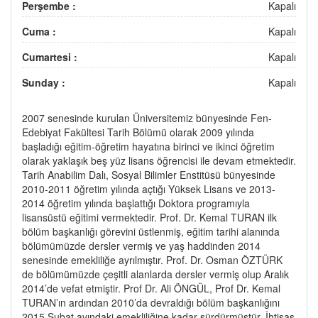
Perşembe :
Kapalı
Cuma :
Kapalı
Cumartesi :
Kapalı
Sunday :
Kapalı
2007 senesinde kurulan Üniversitemiz bünyesinde Fen-
Edebiyat Fakültesi Tarih Bölümü olarak 2009 yılında
başladığı eğitim-öğretim hayatına birinci ve ikinci öğretim
olarak yaklaşık beş yüz lisans öğrencisi ile devam etmektedir.
Tarih Anabilim Dalı, Sosyal Bilimler Enstitüsü bünyesinde
2010-2011 öğretim yılında açtığı Yüksek Lisans ve 2013-
2014 öğretim yılında başlattığı Doktora programıyla
lisansüstü eğitimi vermektedir. Prof. Dr. Kemal TURAN ilk
bölüm başkanlığı görevini üstlenmiş, eğitim tarihi alanında
bölümümüzde dersler vermiş ve yaş haddinden 2014
senesinde emekliliğe ayrılmıştır. Prof. Dr. Osman ÖZTÜRK
de bölümümüzde çeşitli alanlarda dersler vermiş olup Aralık
2014’de vefat etmiştir. Prof Dr. Ali ÖNGÜL, Prof Dr. Kemal
TURAN’ın ardından 2010’da devraldığı bölüm başkanlığını
2015 Şubat ayındaki emekliliğine kadar sürdürmüştür. İhtisas