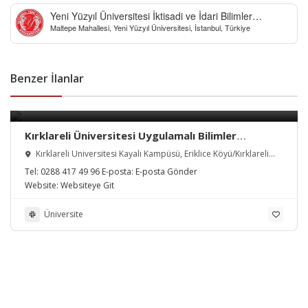
Yeni Yüzyıl Üniversitesi İktisadi ve İdari Bilimler
Maltepe Mahallesi, Yeni Yüzyıl Üniversitesi, İstanbul, Türkiye
Fakültesi
Benzer İlanlar
Kırklareli Üniversitesi Uygulamalı Bilimler
Yüksekokulu
Kırklareli Üniversitesi Kayalı Kampüsü, Eriklice Köyü/Kırklareli
Merkez/Kırklareli, Türkiye
Tel:
0288 417 49 96
E-posta:
E-posta Gönder
Website:
Websiteye Git
Üniversite