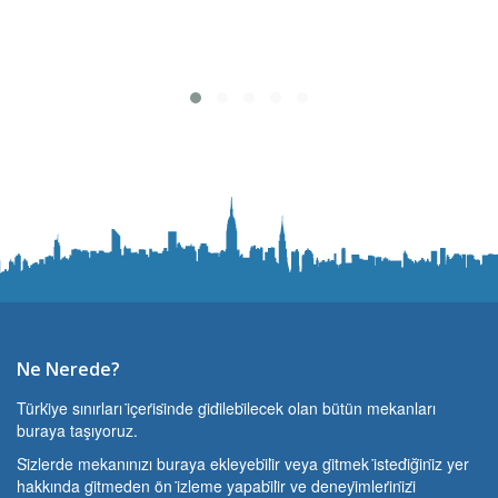
Ne Nerede?
Türki̇ye sınırları i̇çeri̇si̇nde gi̇di̇lebi̇lecek olan bütün mekanları
buraya taşıyoruz.
Si̇zlerde mekanınızı buraya ekleyebi̇li̇r veya gi̇tmek i̇stedi̇ği̇ni̇z yer
hakkında gi̇tmeden ön i̇zleme yapabi̇li̇r ve deneyi̇mleri̇ni̇zi̇