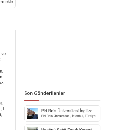
ere ekle
, ve
.
r.
an
uz.
Son Gönderilenler
k
da
 I.
Piri Reis Üniversitesi İngilizce
i,
Piri Reis Üniversitesi, İstanbul, Türkiye
Hazırlık Bölümü
Hanönü Şehit Faruk Karagöz