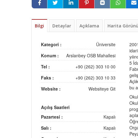
Bilgi
Detaylar
Açıklama
Harita Görü
Kategori :
Üniversite
2001
idar
Konum :
Arslanbey OSB Mahallesi
yılı
5 İd
Tel :
+90 (262) 303 10 00
Fabr
geli
Faks :
+90 (262) 303 10 33
Açlı
bu a
Website :
Websiteye Git
Okul
Okul
Açılış Saatleri
prog
açıl
Pazartesi :
Kapalı
Öğre
Orga
Salı :
Kapalı
Peyz