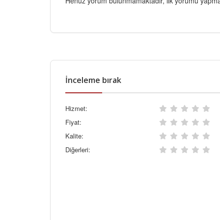
Henüz yorum bulunmamaktadır, ilk yorumu yapmak
İnceleme bırak
Hizmet:
Fiyat:
Kalite:
Diğerleri: