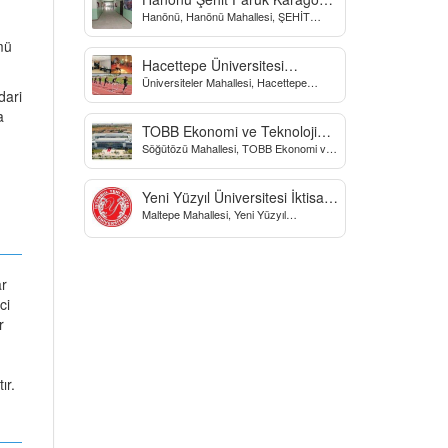
Hanönü, Hanönü Mahallesi, ŞEHİT
Yatılı Bölge Ortaokulu
fARUK KARAGÖZ İLKOKULU, Yücel
mü
Sokak, Kastamonu, Türkiye
Hacettepe Üniversitesi
Üniversiteler Mahallesi, Hacettepe
Biyomekanik Laboratuvarı
dari
Üniversitesi Spor Bilimleri Ve Teknolojisi
Yo, Çankaya/Ankara, Türkiye
a
TOBB Ekonomi ve Teknoloji
Söğütözü Mahallesi, TOBB Ekonomi ve
Üniversitesi
Teknoloji Üniversitesi, Söğütözü
Caddesi, Ankara, Türkiye
Yeni Yüzyıl Üniversitesi İktisadi
Maltepe Mahallesi, Yeni Yüzyıl
ve İdari Bilimler Fakültesi
Üniversitesi, İstanbul, Türkiye
ar
ci
r
ır.