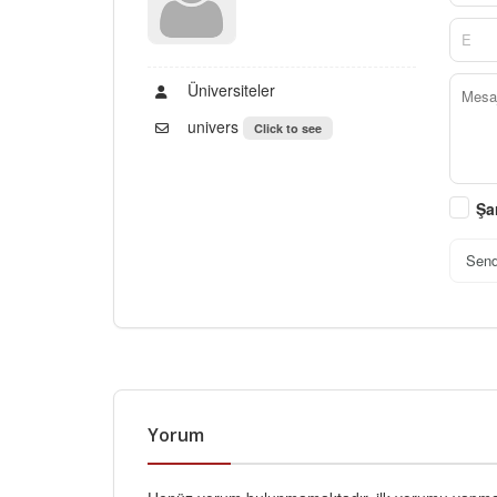
Üniversiteler
univers
Click to see
Şa
Sen
Yorum