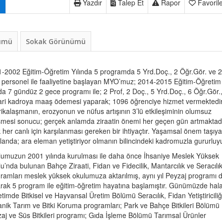
Yazdır
Talep Et
Rapor
Favoril
nümü
Sokak Görünümü
-2002 Eğitim-Öğretim Yılında 5 programda 5 Yrd.Doç., 2 Öğr.Gör. ve 2
i personel ile faaliyetine başlayan MYO’muz; 2014-2015 Eğitim-Öğretim
nda 7 gündüz 2 gece programı ile; 2 Prof, 2 Doç., 5 Yrd.Doç., 6 Öğr.Gör.
ari kadroya maaş ödemesi yaparak; 1096 öğrenciye hizmet vermektedir
ikalaşmanın, erozyonun ve nüfus artışının 3’lü etkileşiminin olumsuz
şmesi sonucu; gerçek anlamda ziraatin önemi her geçen gün artmaktadı
k her canlı için karşılanması gereken bir ihtiyaçtır. Yaşamsal önem taşıy
landa; ara eleman yetiştiriyor olmanın bilincindeki kadromuzla gururluy
umuzun 2001 yılında kurulması ile daha önce İhsaniye Meslek Yüksek
u’nda bulunan Bahçe Ziraati, Fidan ve Fidecilik, Mantarcılık ve Seracılı
ramları meslek yüksek okulumuza aktarılmış, aynı yıl Peyzaj programı 
arak 5 program ile eğitim-öğretim hayatına başlamıştır. Günümüzde hala,
timde Bitkisel ve Hayvansal Üretim Bölümü Seracılık, Fidan Yetiştiriciliğ
nik Tarım ve Bitki Koruma programları; Park ve Bahçe Bitkileri Bölümü
aj ve Süs Bitkileri programı; Gıda İşleme Bölümü Tarımsal Ürünler