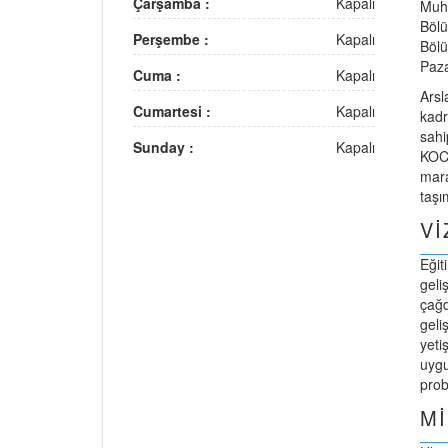
Çarşamba :
Kapalı
Muha
Bölü
Perşembe :
Kapalı
Bölü
Paza
Cuma :
Kapalı
Arsl
Cumartesi :
Kapalı
kadr
sahi
Sunday :
Kapalı
KOCA
mara
taşı
V
Eğit
geli
çağd
geli
yeti
uygu
prob
M