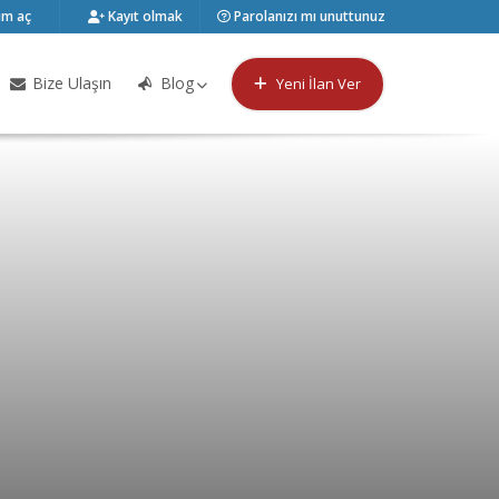
m aç
Kayıt olmak
Parolanızı mı unuttunuz
Bize Ulaşın
Blog
Yeni İlan Ver