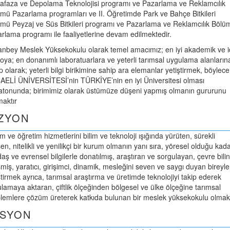
faza ve Depolama Teknolojisi programı ve Pazarlama ve Reklamcılık
mü Pazarlama programları ve II. Öğretimde Park ve Bahçe Bitkileri
mü Peyzaj ve Süs Bitkileri programı ve Pazarlama ve Reklamcılık Bölü
rlama programı ile faaliyetlerine devam edilmektedir.
anbey Meslek Yüksekokulu olarak temel amacımız; en iyi akademik ve i
oya; en donanımlı laboratuarlara ve yeterli tarımsal uygulama alanların
p olarak; yeterli bilgi birikimine sahip ara elemanlar yetiştirmek, böylece
ELİ ÜNİVERSİTESİ’nin TÜRKİYE’nin en iyi Üniversitesi olması
tonunda; birimimiz olarak üstümüze düşeni yapmış olmanın gururunu
maktır
İZYON
im ve öğretim hizmetlerini bilim ve teknoloji ışığında yürüten, sürekli
şen, nitelikli ve yenilikçi bir kurum olmanın yanı sıra, yöresel olduğu kad
aş ve evrensel bilgilerle donatılmış, araştıran ve sorgulayan, çevre bilin
şmiş, yaratıcı, girişimci, dinamik, mesleğini seven ve saygı duyan bireyle
ştirmek ayrıca, tarımsal araştırma ve üretimde teknolojiyi takip ederek
lamaya aktaran, çiftlik ölçeğinden bölgesel ve ülke ölçeğine tarımsal
lemlere çözüm üreterek katkıda bulunan bir meslek yüksekokulu olmakt
İSYON