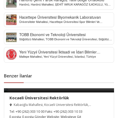
Hanönü, Hanönü Mahallesi, ŞEHİT fARUK KARAGÖZ İLKOKULU, Yücel
Sokak, Kastamonu, Türkiye
Hacettepe Üniversitesi Biyomekanik Laboratuvarı
Üniversiteler Mahallesi, Hacettepe Üniversitesi Spor Bilimleri Ve
Teknolojisi Yo, Çankaya/Ankara, Türkiye
TOBB Ekonomi ve Teknoloji Üniversitesi
Söğütözü Mahallesi, TOBB Ekonomi ve Teknoloji Üniversitesi, Söğütözü
Caddesi, Ankara, Türkiye
Yeni Yüzyıl Üniversitesi İktisadi ve İdari Bilimler
Maltepe Mahallesi, Yeni Yüzyıl Üniversitesi, İstanbul, Türkiye
Fakültesi
Benzer İlanlar
Kocaeli Üniversitesi Rektörlük
Kabaoğlu Mahallesi, Kocaeli Üniversitesi Rektörlük,
İzmit/Kocaeli, Türkiye
Tel:
+90 (262) 303 10 00
Faks:
+90 (262) 303 10 33
E-posta:
E-posta Gönder
Website:
Websiteye Git