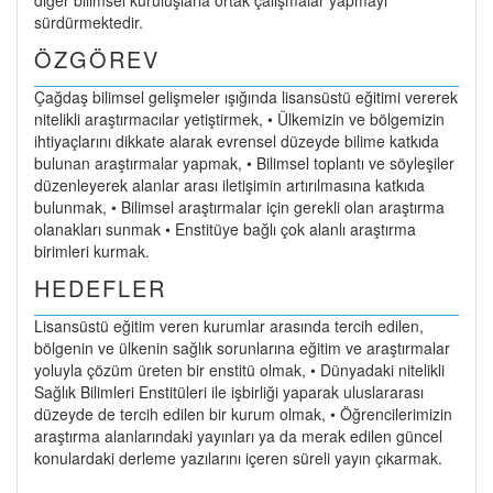
diğer bilimsel kuruluşlarla ortak çalışmalar yapmayı
sürdürmektedir.
ÖZGÖREV
Çağdaş bilimsel gelişmeler ışığında lisansüstü eğitimi vererek
nitelikli araştırmacılar yetiştirmek, • Ülkemizin ve bölgemizin
ihtiyaçlarını dikkate alarak evrensel düzeyde bilime katkıda
bulunan araştırmalar yapmak, • Bilimsel toplantı ve söyleşiler
düzenleyerek alanlar arası iletişimin artırılmasına katkıda
bulunmak, • Bilimsel araştırmalar için gerekli olan araştırma
olanakları sunmak • Enstitüye bağlı çok alanlı araştırma
birimleri kurmak.
HEDEFLER
Lisansüstü eğitim veren kurumlar arasında tercih edilen,
bölgenin ve ülkenin sağlık sorunlarına eğitim ve araştırmalar
yoluyla çözüm üreten bir enstitü olmak, • Dünyadaki nitelikli
Sağlık Bilimleri Enstitüleri ile işbirliği yaparak uluslararası
düzeyde de tercih edilen bir kurum olmak, • Öğrencilerimizin
araştırma alanlarındaki yayınları ya da merak edilen güncel
konulardaki derleme yazılarını içeren süreli yayın çıkarmak.