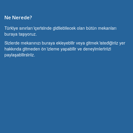
Ne Nerede?
Türki̇ye sınırları i̇çeri̇si̇nde gi̇di̇lebi̇lecek olan bütün mekanları
buraya taşıyoruz.
Si̇zlerde mekanınızı buraya ekleyebi̇li̇r veya gi̇tmek i̇stedi̇ği̇ni̇z yer
hakkında gi̇tmeden ön i̇zleme yapabi̇li̇r ve deneyi̇mleri̇ni̇zi̇
paylaşabi̇li̇rsi̇ni̇z.