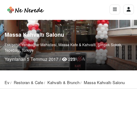
Massa Kahvaltı Salonu
Eskişehir, Yenibağlar Mahallesi, Massa Kafe & Kahvalti, Şimşek Sokak,
Tepebaşı, Türkiye
Yayınlanan 5 Temmuz 2017 /
223
Ev
Restoran & Cafe
Kahvaltı & Brunch
Massa Kahvaltı Salonu