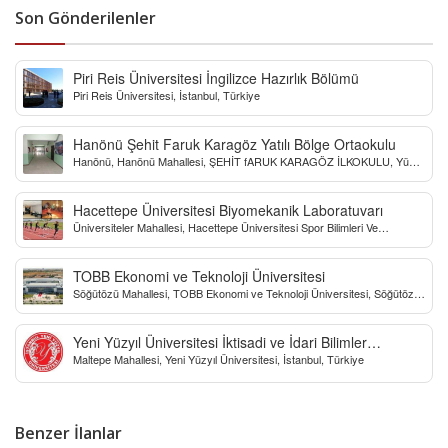
Son Gönderilenler
Piri Reis Üniversitesi İngilizce Hazırlık Bölümü
Piri Reis Üniversitesi, İstanbul, Türkiye
Hanönü Şehit Faruk Karagöz Yatılı Bölge Ortaokulu
Hanönü, Hanönü Mahallesi, ŞEHİT fARUK KARAGÖZ İLKOKULU, Yücel
Sokak, Kastamonu, Türkiye
Hacettepe Üniversitesi Biyomekanik Laboratuvarı
Üniversiteler Mahallesi, Hacettepe Üniversitesi Spor Bilimleri Ve
Teknolojisi Yo, Çankaya/Ankara, Türkiye
TOBB Ekonomi ve Teknoloji Üniversitesi
Söğütözü Mahallesi, TOBB Ekonomi ve Teknoloji Üniversitesi, Söğütözü
Caddesi, Ankara, Türkiye
Yeni Yüzyıl Üniversitesi İktisadi ve İdari Bilimler
Maltepe Mahallesi, Yeni Yüzyıl Üniversitesi, İstanbul, Türkiye
Fakültesi
Benzer İlanlar