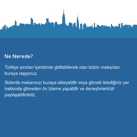
Ne Nerede?
Türki̇ye sınırları i̇çeri̇si̇nde gi̇di̇lebi̇lecek olan bütün mekanları
buraya taşıyoruz.
Si̇zlerde mekanınızı buraya ekleyebi̇li̇r veya gi̇tmek i̇stedi̇ği̇ni̇z yer
hakkında gi̇tmeden ön i̇zleme yapabi̇li̇r ve deneyi̇mleri̇ni̇zi̇
paylaşabi̇li̇rsi̇ni̇z.