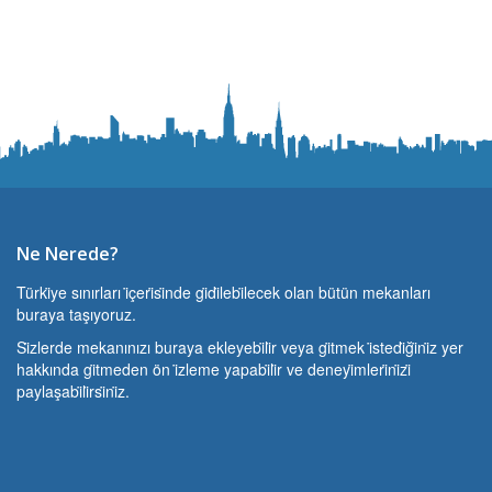
Ne Nerede?
Türki̇ye sınırları i̇çeri̇si̇nde gi̇di̇lebi̇lecek olan bütün mekanları
buraya taşıyoruz.
Si̇zlerde mekanınızı buraya ekleyebi̇li̇r veya gi̇tmek i̇stedi̇ği̇ni̇z yer
hakkında gi̇tmeden ön i̇zleme yapabi̇li̇r ve deneyi̇mleri̇ni̇zi̇
paylaşabi̇li̇rsi̇ni̇z.