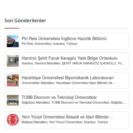
Son Gönderilenler
Piri Reis Üniversitesi İngilizce Hazırlık Bölümü
Piri Reis Üniversitesi, İstanbul, Türkiye
Hanönü Şehit Faruk Karagöz Yatılı Bölge Ortaokulu
Hanönü, Hanönü Mahallesi, ŞEHİT fARUK KARAGÖZ İLKOKULU, Yücel
Sokak, Kastamonu, Türkiye
Hacettepe Üniversitesi Biyomekanik Laboratuvarı
Üniversiteler Mahallesi, Hacettepe Üniversitesi Spor Bilimleri Ve
Teknolojisi Yo, Çankaya/Ankara, Türkiye
TOBB Ekonomi ve Teknoloji Üniversitesi
Söğütözü Mahallesi, TOBB Ekonomi ve Teknoloji Üniversitesi, Söğütözü
Caddesi, Ankara, Türkiye
Yeni Yüzyıl Üniversitesi İktisadi ve İdari Bilimler
Maltepe Mahallesi, Yeni Yüzyıl Üniversitesi, İstanbul, Türkiye
Fakültesi