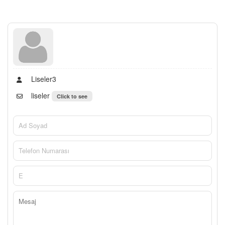
Liseler3
liseler
Click to see