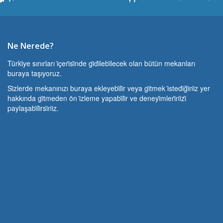
Ne Nerede?
Türki̇ye sınırları i̇çeri̇si̇nde gi̇di̇lebi̇lecek olan bütün mekanları
buraya taşıyoruz.
Si̇zlerde mekanınızı buraya ekleyebi̇li̇r veya gi̇tmek i̇stedi̇ği̇ni̇z yer
hakkında gi̇tmeden ön i̇zleme yapabi̇li̇r ve deneyi̇mleri̇ni̇zi̇
paylaşabi̇li̇rsi̇ni̇z.