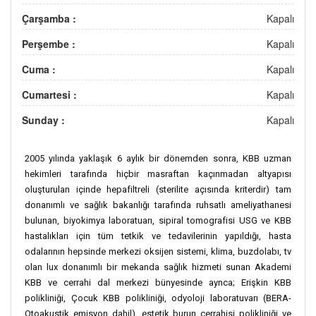
Çarşamba :
Kapalı
Perşembe :
Kapalı
Cuma :
Kapalı
Cumartesi :
Kapalı
Sunday :
Kapalı
2005 yılında yaklaşık 6 aylık bir dönemden sonra, KBB uzman
hekimleri tarafında hiçbir masraftan kaçınmadan altyapısı
oluşturulan içinde hepafiltreli (sterilite açısında kriterdir) tam
donanımlı ve sağlık bakanlığı tarafında ruhsatlı ameliyathanesi
bulunan, biyokimya laboratuarı, sipiral tomografisi USG ve KBB
hastalıkları için tüm tetkik ve tedavilerinin yapıldığı, hasta
odalarının hepsinde merkezi oksijen sistemi, klima, buzdolabı, tv
olan lux donanımlı bir mekanda sağlık hizmeti sunan Akademi
KBB ve cerrahi dal merkezi bünyesinde aynca; Erişkin KBB
polikliniği, Çocuk KBB polikliniği, odyoloji laboratuvarı (BERA-
Otoakustik emisyon dahil), estetik burun cerrahisi polikliniği ve