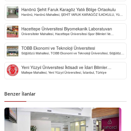
Hanönü Şehit Faruk Karagöz Yatılı Bölge Ortaokulu
Hanönü, Hanönü Mahallesi, ŞEHİT fARUK KARAGÖZ İLKOKULU, Yücel
Sokak, Kastamonu, Türkiye
Hacettepe Üniversitesi Biyomekanik Laboratuvarı
Üniversiteler Mahallesi, Hacettepe Üniversitesi Spor Bilimleri Ve
Teknolojisi Yo, Çankaya/Ankara, Türkiye
TOBB Ekonomi ve Teknoloji Üniversitesi
Söğütözü Mahallesi, TOBB Ekonomi ve Teknoloji Üniversitesi, Söğütözü
Caddesi, Ankara, Türkiye
Yeni Yüzyıl Üniversitesi İktisadi ve İdari Bilimler
Maltepe Mahallesi, Yeni Yüzyıl Üniversitesi, İstanbul, Türkiye
Fakültesi
Benzer İlanlar