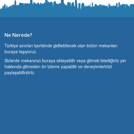
Ne Nerede?
Türki̇ye sınırları i̇çeri̇si̇nde gi̇di̇lebi̇lecek olan bütün mekanları
buraya taşıyoruz.
Si̇zlerde mekanınızı buraya ekleyebi̇li̇r veya gi̇tmek i̇stedi̇ği̇ni̇z yer
hakkında gi̇tmeden ön i̇zleme yapabi̇li̇r ve deneyi̇mleri̇ni̇zi̇
paylaşabi̇li̇rsi̇ni̇z.