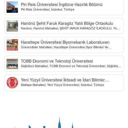
Piri Reis Üniversitesi İngilizce Hazırlık Bölümü
Piri Reis Üniversitesi, İstanbul, Türkiye
Hanönü Şehit Faruk Karagöz Yatılı Bölge Ortaokulu
Hanönü, Hanönü Mahallesi, ŞEHİT fARUK KARAGÖZ İLKOKULU, Yücel
Sokak, Kastamonu, Türkiye
Hacettepe Üniversitesi Biyomekanik Laboratuvarı
Üniversiteler Mahallesi, Hacettepe Üniversitesi Spor Bilimleri Ve
Teknolojisi Yo, Çankaya/Ankara, Türkiye
TOBB Ekonomi ve Teknoloji Üniversitesi
Söğütözü Mahallesi, TOBB Ekonomi ve Teknoloji Üniversitesi, Söğütözü
Caddesi, Ankara, Türkiye
Yeni Yüzyıl Üniversitesi İktisadi ve İdari Bilimler
Maltepe Mahallesi, Yeni Yüzyıl Üniversitesi, İstanbul, Türkiye
Fakültesi