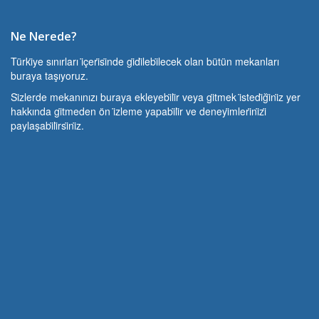
Ne Nerede?
Türki̇ye sınırları i̇çeri̇si̇nde gi̇di̇lebi̇lecek olan bütün mekanları
buraya taşıyoruz.
Si̇zlerde mekanınızı buraya ekleyebi̇li̇r veya gi̇tmek i̇stedi̇ği̇ni̇z yer
hakkında gi̇tmeden ön i̇zleme yapabi̇li̇r ve deneyi̇mleri̇ni̇zi̇
paylaşabi̇li̇rsi̇ni̇z.