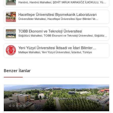
Hanönü, Hanönü Mahallesi, ŞEHİT fARUK KARAGÖZ İLKOKULU, Yücel
Sokak, Kastamonu, Türkiye
Hacettepe Üniversitesi Biyomekanik Laboratuvarı
Üniversiteler Mahallesi, Hacettepe Üniversitesi Spor Bilimleri Ve
Teknolojisi Yo, Çankaya/Ankara, Türkiye
TOBB Ekonomi ve Teknoloji Üniversitesi
Söğütözü Mahallesi, TOBB Ekonomi ve Teknoloji Üniversitesi, Söğütözü
Caddesi, Ankara, Türkiye
Yeni Yüzyıl Üniversitesi İktisadi ve İdari Bilimler
Maltepe Mahallesi, Yeni Yüzyıl Üniversitesi, İstanbul, Türkiye
Fakültesi
Benzer İlanlar