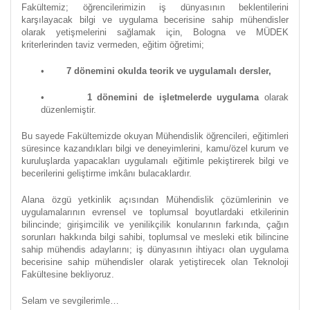
Fakültemiz; öğrencilerimizin iş dünyasının beklentilerini
karşılayacak bilgi ve uygulama becerisine sahip mühendisler
olarak yetişmelerini sağlamak için, Bologna ve MÜDEK
kriterlerinden taviz vermeden, eğitim öğretimi;
•
7 dönemini okulda teorik ve uygulamalı dersler,
•
1 dönemini de işletmelerde uygulama
olarak
düzenlemiştir.
Bu sayede Fakültemizde okuyan Mühendislik öğrencileri, eğitimleri
süresince kazandıkları bilgi ve deneyimlerini, kamu/özel kurum ve
kuruluşlarda yapacakları uygulamalı eğitimle pekiştirerek bilgi ve
becerilerini geliştirme imkânı bulacaklardır.
Alana özgü yetkinlik açısından Mühendislik çözümlerinin ve
uygulamalarının evrensel ve toplumsal boyutlardaki etkilerinin
bilincinde; girişimcilik ve yenilikçilik konularının farkında, çağın
sorunları hakkında bilgi sahibi, toplumsal ve mesleki etik bilincine
sahip mühendis adaylarını; iş dünyasının ihtiyacı olan uygulama
becerisine sahip mühendisler olarak yetiştirecek olan Teknoloji
Fakültesine bekliyoruz.
Selam ve sevgilerimle…