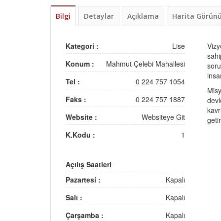
Bilgi
Detaylar
Açıklama
Harita Görü
Kategori :
Lise
Vizy
sahi
Konum :
Mahmut Çelebi Mahallesi
soru
insa
Tel :
0 224 757 1054
Misy
Faks :
0 224 757 1887
devl
kavr
Website :
Websiteye Git
geti
K.Kodu :
1
Açılış Saatleri
Pazartesi :
Kapalı
Salı :
Kapalı
Çarşamba :
Kapalı