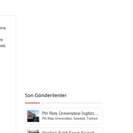
mına
ve
mek.
Son Gönderilenler
Piri Reis Üniversitesi İngilizce
Piri Reis Üniversitesi, İstanbul, Türkiye
Hazırlık Bölümü
Hanönü Şehit Faruk Karagöz