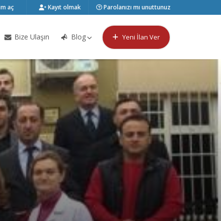
m aç
Kayıt olmak
Parolanızı mı unuttunuz
Bize Ulaşın
Blog
Yeni İlan Ver