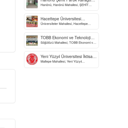
Hanönü, Hanönü Mahallesi, ŞEHİT
Yatılı Bölge Ortaokulu
fARUK KARAGÖZ İLKOKULU, Yücel
Sokak, Kastamonu, Türkiye
Hacettepe Üniversitesi
Üniversiteler Mahallesi, Hacettepe
Biyomekanik Laboratuvarı
Üniversitesi Spor Bilimleri Ve Teknolojisi
Yo, Çankaya/Ankara, Türkiye
TOBB Ekonomi ve Teknoloji
Söğütözü Mahallesi, TOBB Ekonomi ve
Üniversitesi
Teknoloji Üniversitesi, Söğütözü
Caddesi, Ankara, Türkiye
Yeni Yüzyıl Üniversitesi İktisadi
Maltepe Mahallesi, Yeni Yüzyıl
ve İdari Bilimler Fakültesi
Üniversitesi, İstanbul, Türkiye