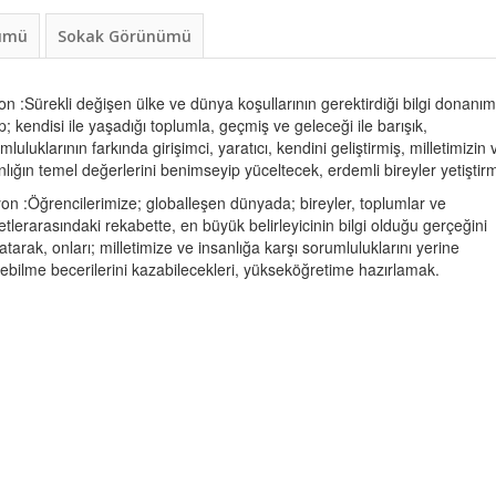
nümü
Sokak Görünümü
on :Sürekli değişen ülke ve dünya koşullarının gerektirdiği bilgi donanı
p; kendisi ile yaşadığı toplumla, geçmiş ve geleceği ile barışık,
mluluklarının farkında girişimci, yaratıcı, kendini geliştirmiş, milletimizin 
nlığın temel değerlerini benimseyip yüceltecek, erdemli bireyler yetiştir
on :Öğrencilerimize; globalleşen dünyada; bireyler, toplumlar ve
etlerarasındaki rekabette, en büyük belirleyicinin bilgi olduğu gerçeğini
atarak, onları; milletimize ve insanlığa karşı sorumluluklarını yerine
rebilme becerilerini kazabilecekleri, yükseköğretime hazırlamak.