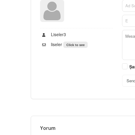
Liseler3
liseler
Click to see
Şa
Sen
Yorum