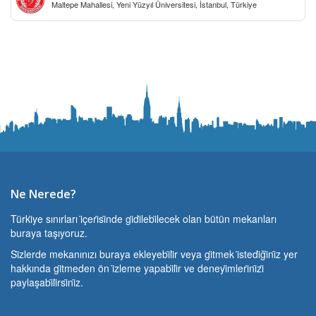
Maltepe Mahallesi, Yeni Yüzyıl Üniversitesi, İstanbul, Türkiye
Fakültesi
Ne Nerede?
Türki̇ye sınırları i̇çeri̇si̇nde gi̇di̇lebi̇lecek olan bütün mekanları
buraya taşıyoruz.
Si̇zlerde mekanınızı buraya ekleyebi̇li̇r veya gi̇tmek i̇stedi̇ği̇ni̇z yer
hakkında gi̇tmeden ön i̇zleme yapabi̇li̇r ve deneyi̇mleri̇ni̇zi̇
paylaşabi̇li̇rsi̇ni̇z.