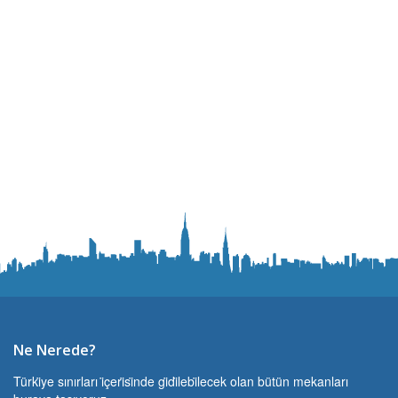
Ne Nerede?
Türki̇ye sınırları i̇çeri̇si̇nde gi̇di̇lebi̇lecek olan bütün mekanları