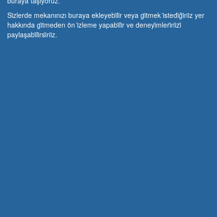
buraya taşıyoruz.
Si̇zlerde mekanınızı buraya ekleyebi̇li̇r veya gi̇tmek i̇stedi̇ği̇ni̇z yer
hakkında gi̇tmeden ön i̇zleme yapabi̇li̇r ve deneyi̇mleri̇ni̇zi̇
paylaşabi̇li̇rsi̇ni̇z.