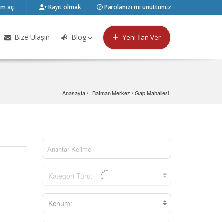
m aç
Kayıt olmak
Parolanızı mı unuttunuz
Bize Ulaşın
Blog
Yeni İlan Ver
Anasayfa
Batman Merkez
 / 
Gap Mahallesi
Kategori Türü:
Konum: