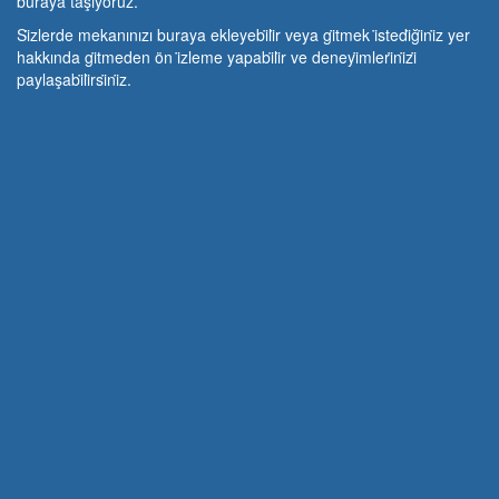
buraya taşıyoruz.
Si̇zlerde mekanınızı buraya ekleyebi̇li̇r veya gi̇tmek i̇stedi̇ği̇ni̇z yer
hakkında gi̇tmeden ön i̇zleme yapabi̇li̇r ve deneyi̇mleri̇ni̇zi̇
paylaşabi̇li̇rsi̇ni̇z.