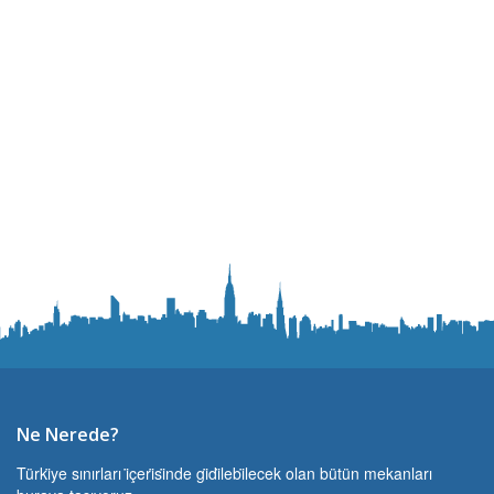
Ne Nerede?
Türki̇ye sınırları i̇çeri̇si̇nde gi̇di̇lebi̇lecek olan bütün mekanları