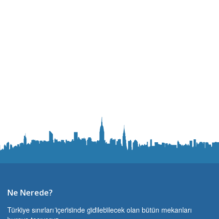
Ne Nerede?
Türki̇ye sınırları i̇çeri̇si̇nde gi̇di̇lebi̇lecek olan bütün mekanları