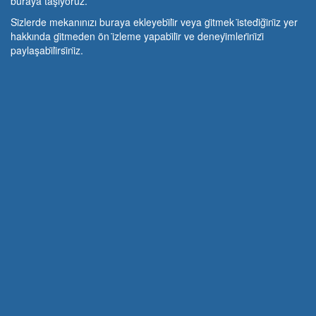
buraya taşıyoruz.
Si̇zlerde mekanınızı buraya ekleyebi̇li̇r veya gi̇tmek i̇stedi̇ği̇ni̇z yer
hakkında gi̇tmeden ön i̇zleme yapabi̇li̇r ve deneyi̇mleri̇ni̇zi̇
paylaşabi̇li̇rsi̇ni̇z.