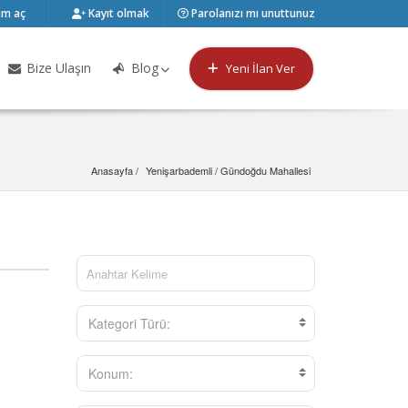
m aç
Kayıt olmak
Parolanızı mı unuttunuz
Bize Ulaşın
Blog
Yeni İlan Ver
Anasayfa
Yenişarbademli
 / 
Gündoğdu Mahallesi
Kategori Türü:
Konum: