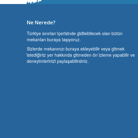
Ne Nerede?
Türki̇ye sınırları i̇çeri̇si̇nde gi̇di̇lebi̇lecek olan bütün
mekanları buraya taşıyoruz.
Si̇zlerde mekanınızı buraya ekleyebi̇li̇r veya gi̇tmek
i̇stedi̇ği̇ni̇z yer hakkında gi̇tmeden ön i̇zleme yapabi̇li̇r ve
deneyi̇mleri̇ni̇zi̇ paylaşabi̇li̇rsi̇ni̇z.