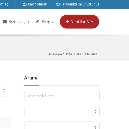
m aç
Kayıt olmak
Parolanızı mı unuttunuz
Bize Ulaşın
Blog
Yeni İlan Ver
Anasayfa
Çiğli
 / 
Evka-6 Mahallesi
Arama