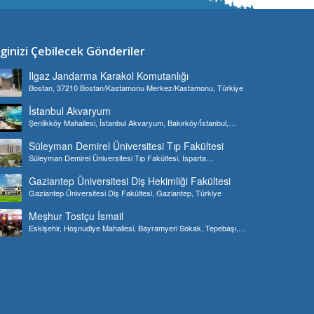
lginizi Çebilecek Gönderiler
Ilgaz Jandarma Karakol Komutanlığı
Bostan, 37210 Bostan/Kastamonu Merkez/Kastamonu, Türkiye
İstanbul Akvaryum
Şenlikköy Mahallesi, İstanbul Akvaryum, Bakırköy/İstanbul,
Türkiye
Süleyman Demirel Üniversitesi Tıp Fakültesi
Süleyman Demirel Üniversitesi Tıp Fakültesi, Isparta
Merkez/Isparta, Türkiye
Gaziantep Üniversitesi Diş Hekimliği Fakültesi
Gaziantep Üniversitesi Diş Fakültesi, Gaziantep, Türkiye
Meşhur Tostçu İsmail
Eskişehir, Hoşnudiye Mahallesi, Bayramyeri Sokak, Tepebaşı,
Türkiye