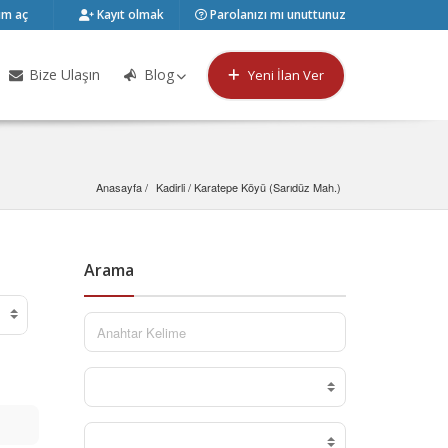
m aç
Kayıt olmak
Parolanızı mı unuttunuz
Bize Ulaşın
Blog
Yeni İlan Ver
Anasayfa
Kadirli
 / 
Karatepe Köyü (Sarıdüz Mah.)
Arama