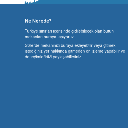
Ne Nerede?
Türki̇ye sınırları i̇çeri̇si̇nde gi̇di̇lebi̇lecek olan bütün
mekanları buraya taşıyoruz.
Si̇zlerde mekanınızı buraya ekleyebi̇li̇r veya gi̇tmek
i̇stedi̇ği̇ni̇z yer hakkında gi̇tmeden ön i̇zleme yapabi̇li̇r ve
deneyi̇mleri̇ni̇zi̇ paylaşabi̇li̇rsi̇ni̇z.