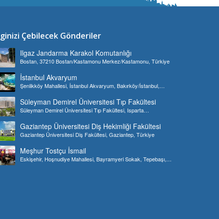
lginizi Çebilecek Gönderiler
Ilgaz Jandarma Karakol Komutanlığı
Bostan, 37210 Bostan/Kastamonu Merkez/Kastamonu, Türkiye
İstanbul Akvaryum
Şenlikköy Mahallesi, İstanbul Akvaryum, Bakırköy/İstanbul,
Türkiye
Süleyman Demirel Üniversitesi Tıp Fakültesi
Süleyman Demirel Üniversitesi Tıp Fakültesi, Isparta
Merkez/Isparta, Türkiye
Gaziantep Üniversitesi Diş Hekimliği Fakültesi
Gaziantep Üniversitesi Diş Fakültesi, Gaziantep, Türkiye
Meşhur Tostçu İsmail
Eskişehir, Hoşnudiye Mahallesi, Bayramyeri Sokak, Tepebaşı,
Türkiye