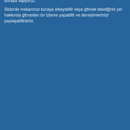
buraya taşıyoruz.
Si̇zlerde mekanınızı buraya ekleyebi̇li̇r veya gi̇tmek i̇stedi̇ği̇ni̇z yer
hakkında gi̇tmeden ön i̇zleme yapabi̇li̇r ve deneyi̇mleri̇ni̇zi̇
paylaşabi̇li̇rsi̇ni̇z.