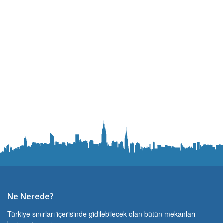
Ne Nerede?
Türki̇ye sınırları i̇çeri̇si̇nde gi̇di̇lebi̇lecek olan bütün mekanları