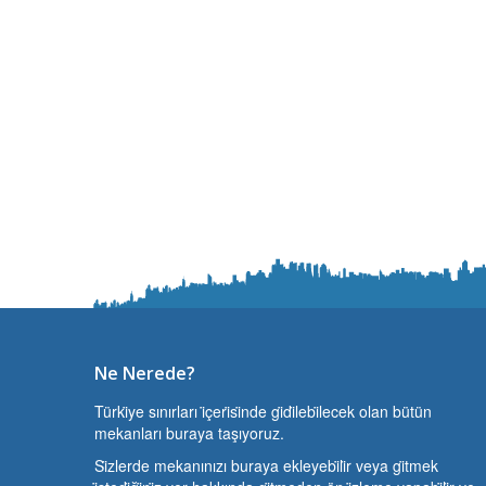
Ne Nerede?
Türki̇ye sınırları i̇çeri̇si̇nde gi̇di̇lebi̇lecek olan bütün
mekanları buraya taşıyoruz.
Si̇zlerde mekanınızı buraya ekleyebi̇li̇r veya gi̇tmek