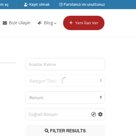
m aç
Kayıt olmak
Parolanızı mı unuttunuz
Bize Ulaşın
Blog
Yeni İlan Ver
Kategori Türü:
Konum:
FILTER RESULTS