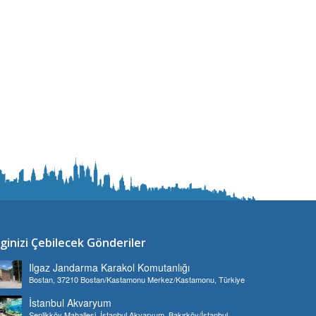
lginizi Çebilecek Gönderiler
Ilgaz Jandarma Karakol Komutanlığı
Bostan, 37210 Bostan/Kastamonu Merkez/Kastamonu, Türkiye
İstanbul Akvaryum
Şenlikköy Mahallesi, İstanbul Akvaryum, Bakırköy/İstanbul,