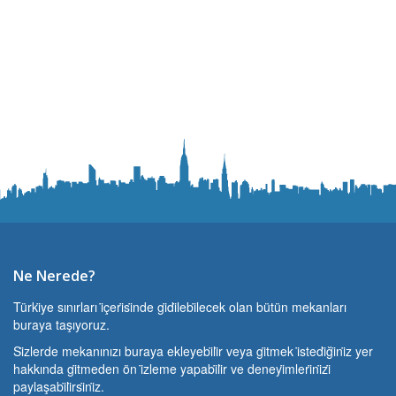
Ne Nerede?
Türki̇ye sınırları i̇çeri̇si̇nde gi̇di̇lebi̇lecek olan bütün mekanları
buraya taşıyoruz.
Si̇zlerde mekanınızı buraya ekleyebi̇li̇r veya gi̇tmek i̇stedi̇ği̇ni̇z yer
hakkında gi̇tmeden ön i̇zleme yapabi̇li̇r ve deneyi̇mleri̇ni̇zi̇
paylaşabi̇li̇rsi̇ni̇z.