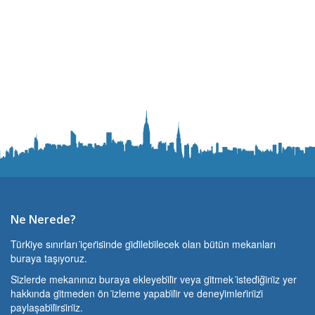
Ne Nerede?
Türki̇ye sınırları i̇çeri̇si̇nde gi̇di̇lebi̇lecek olan bütün mekanları
buraya taşıyoruz.
Si̇zlerde mekanınızı buraya ekleyebi̇li̇r veya gi̇tmek i̇stedi̇ği̇ni̇z yer
hakkında gi̇tmeden ön i̇zleme yapabi̇li̇r ve deneyi̇mleri̇ni̇zi̇
paylaşabi̇li̇rsi̇ni̇z.