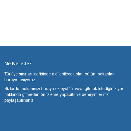
Ne Nerede?
Türki̇ye sınırları i̇çeri̇si̇nde gi̇di̇lebi̇lecek olan bütün mekanları
buraya taşıyoruz.
Si̇zlerde mekanınızı buraya ekleyebi̇li̇r veya gi̇tmek i̇stedi̇ği̇ni̇z yer
hakkında gi̇tmeden ön i̇zleme yapabi̇li̇r ve deneyi̇mleri̇ni̇zi̇
paylaşabi̇li̇rsi̇ni̇z.