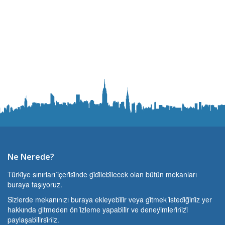
Ne Nerede?
Türki̇ye sınırları i̇çeri̇si̇nde gi̇di̇lebi̇lecek olan bütün mekanları
buraya taşıyoruz.
Si̇zlerde mekanınızı buraya ekleyebi̇li̇r veya gi̇tmek i̇stedi̇ği̇ni̇z yer
hakkında gi̇tmeden ön i̇zleme yapabi̇li̇r ve deneyi̇mleri̇ni̇zi̇
paylaşabi̇li̇rsi̇ni̇z.