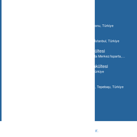
İlginizi Çebilecek Gönderiler
Ilgaz Jandarma Karakol Komutanlığı
Bostan, 37210 Bostan/Kastamonu Merkez/Kastamonu, Türkiye
İstanbul Akvaryum
Şenlikköy Mahallesi, İstanbul Akvaryum, Bakırköy/İstanbul, Türkiye
Süleyman Demirel Üniversitesi Tıp Fakültesi
Süleyman Demirel Üniversitesi Tıp Fakültesi, Isparta Merkez/Isparta,
Türkiye
Gaziantep Üniversitesi Diş Hekimliği Fakültesi
Gaziantep Üniversitesi Diş Fakültesi, Gaziantep, Türkiye
Meşhur Tostçu İsmail
Eskişehir, Hoşnudiye Mahallesi, Bayramyeri Sokak, Tepebaşı, Türkiye
© Copyright -
Ne Nerede ?
-
Tüm hakları saklıdır.