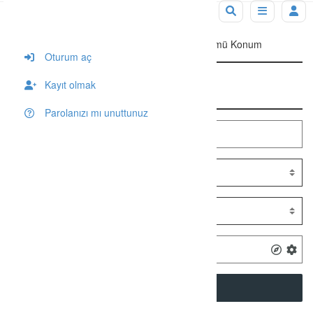
Tag: Adnan Menderes Üniversitesi İktisat Bölümü Konum
Oturum aç
Kayıt olmak
Arama
Parolanızı mı unuttunuz
SEARCH