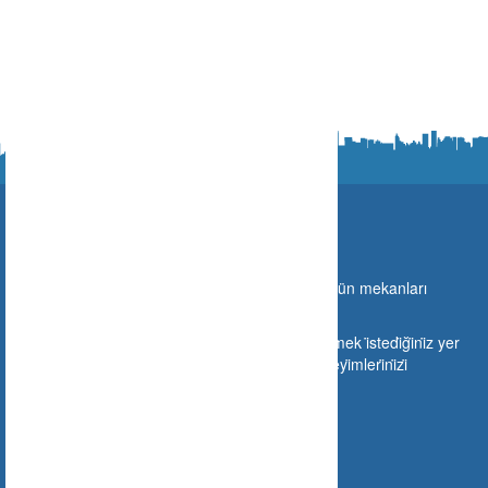
Ne Nerede?
Türki̇ye sınırları i̇çeri̇si̇nde gi̇di̇lebi̇lecek olan bütün mekanları
buraya taşıyoruz.
Si̇zlerde mekanınızı buraya ekleyebi̇li̇r veya gi̇tmek i̇stedi̇ği̇ni̇z yer
hakkında gi̇tmeden ön i̇zleme yapabi̇li̇r ve deneyi̇mleri̇ni̇zi̇
paylaşabi̇li̇rsi̇ni̇z.